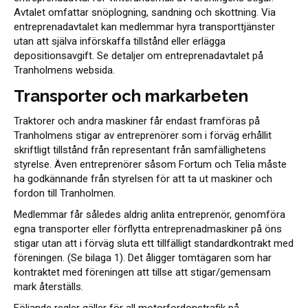
Avtalet omfattar snöplogning, sandning och skottning. Via
entreprenadavtalet kan medlemmar hyra transporttjänster
utan att själva införskaffa tillstånd eller erlägga
depositionsavgift. Se detaljer om entreprenadavtalet på
Tranholmens websida.
Transporter och markarbeten
Traktorer och andra maskiner får endast framföras på
Tranholmens stigar av entreprenörer som i förväg erhållit
skriftligt tillstånd från representant från samfällighetens
styrelse. Även entreprenörer såsom Fortum och Telia måste
ha godkännande från styrelsen för att ta ut maskiner och
fordon till Tranholmen.
Medlemmar får således aldrig anlita entreprenör, genomföra
egna transporter eller förflytta entreprenadmaskiner på öns
stigar utan att i förväg sluta ett tillfälligt standardkontrakt med
föreningen. (Se bilaga 1). Det åligger tomtägaren som har
kontraktet med föreningen att tillse att stigar/gemensam
mark återställs.