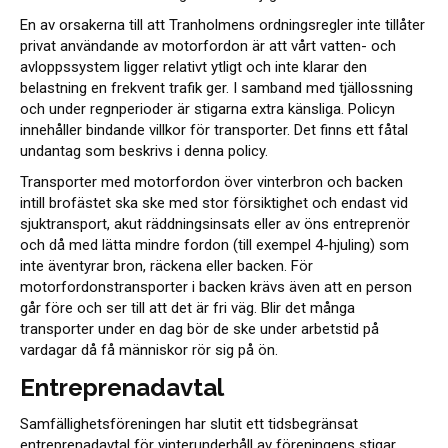
En av orsakerna till att Tranholmens ordningsregler inte tillåter
privat användande av motorfordon är att vårt vatten- och
avloppssystem ligger relativt ytligt och inte klarar den
belastning en frekvent trafik ger. I samband med tjällossning
och under regnperioder är stigarna extra känsliga. Policyn
innehåller bindande villkor för transporter. Det finns ett fåtal
undantag som beskrivs i denna policy.
Transporter med motorfordon över vinterbron och backen
intill brofästet ska ske med stor försiktighet och endast vid
sjuktransport, akut räddningsinsats eller av öns entreprenör
och då med lätta mindre fordon (till exempel 4-hjuling) som
inte äventyrar bron, räckena eller backen. För
motorfordonstransporter i backen krävs även att en person
går före och ser till att det är fri väg. Blir det många
transporter under en dag bör de ske under arbetstid på
vardagar då få människor rör sig på ön.
Entreprenadavtal
Samfällighetsföreningen har slutit ett tidsbegränsat
entreprenadavtal för vinterunderhåll av föreningens stigar.