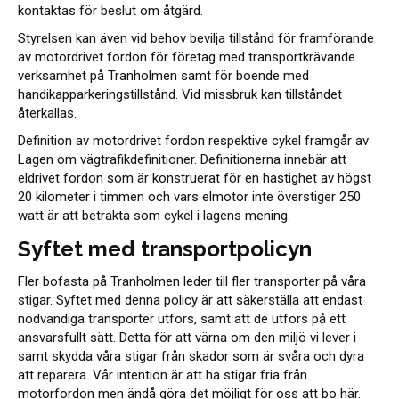
kontaktas för beslut om åtgärd.
Styrelsen kan även vid behov bevilja tillstånd för framförande
av motordrivet fordon för företag med transportkrävande
verksamhet på Tranholmen samt för boende med
handikapparkeringstillstånd. Vid missbruk kan tillståndet
återkallas.
Definition av motordrivet fordon respektive cykel framgår av
Lagen om vägtrafikdefinitioner. Definitionerna innebär att
eldrivet fordon som är konstruerat för en hastighet av högst
20 kilometer i timmen och vars elmotor inte överstiger 250
watt är att betrakta som cykel i lagens mening.
Syftet med transportpolicyn
Fler bofasta på Tranholmen leder till fler transporter på våra
stigar. Syftet med denna policy är att säkerställa att endast
nödvändiga transporter utförs, samt att de utförs på ett
ansvarsfullt sätt. Detta för att värna om den miljö vi lever i
samt skydda våra stigar från skador som är svåra och dyra
att reparera. Vår intention är att ha stigar fria från
motorfordon men ändå göra det möjligt för oss att bo här.