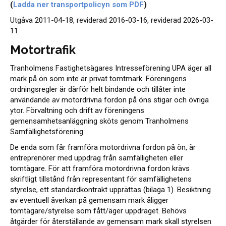
(
Ladda ner transportpolicyn som PDF
)
Utgåva 2011-04-18, reviderad 2016-03-16, reviderad 2026-03-
11
Motortrafik
Tranholmens Fastighetsägares Intresseförening UPA äger all
mark på ön som inte är privat tomtmark. Föreningens
ordningsregler är därför helt bindande och tillåter inte
användande av motordrivna fordon på öns stigar och övriga
ytor. Förvaltning och drift av föreningens
gemensamhetsanläggning sköts genom Tranholmens
Samfällighetsförening.
De enda som får framföra motordrivna fordon på ön, är
entreprenörer med uppdrag från samfälligheten eller
tomtägare. För att framföra motordrivna fordon krävs
skriftligt tillstånd från representant för samfällighetens
styrelse, ett standardkontrakt upprättas (bilaga 1). Besiktning
av eventuell åverkan på gemensam mark åligger
tomtägare/styrelse som fått/äger uppdraget. Behövs
åtgärder för återställande av gemensam mark skall styrelsen