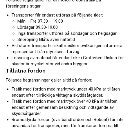
Följande regler gäller för all motorfordonstrafik på
föreningens stigar:
Transporter får endast utföras på följande tider:
Mån – Fre 07.30 – 19.00
Lördagar 09.30-19.00
Inga transporter utföres på söndagar och helgdagar
Snöröjning tillåts även nattetid
Vid större transporter skall medlem ovillkorligen informera
representant från styrelsen i förväg.
Lossning av material får endast ske i Grottviken. Risken för
skador är mycket stor vid andra bryggor.
Tillåtna fordon
Följande begränsningar gäller alltid på fordon:
Trafik med fordon med marktryck under 40 kPa är tillåten
endast efter tillräckliga vidtagna skyddsåtgärder.
Trafik med fordon med marktryck över 40 kPa är tillåten
endast efter gemensam besiktning och vidtagande av
skyddsåtgärder.
Bromsstyrda fordon (dvs. bandfordon och Bobcat) får inte
användas för transporter, men får framköras tomma till