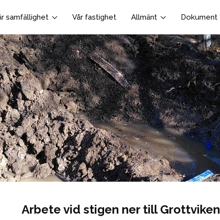
år samfällighet
Vår fastighet
Allmänt
Dokument
Arbete vid stigen ner till Grottviken