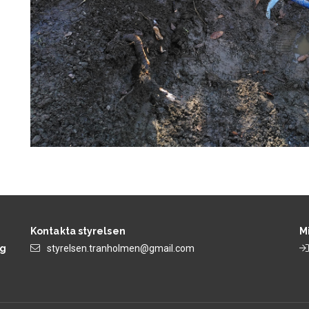
Kontakta styrelsen
M
ng
styrelsen.tranholmen@gmail.com